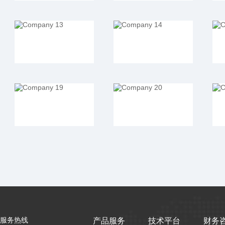
服务热线
产品服务
技术平台
财务