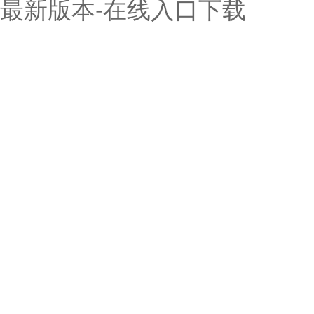
最新版本-在线入口下载