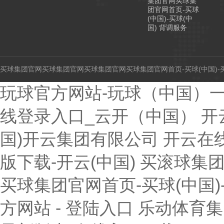
集团官网买球集
团官网首页-买球
(中国)-买球(中
国) 背调服务
买球集团官网买球集团官网买球集团官网买球集团官网首页-买球(中国)-买
玩球官方网站-玩球（中国）
线登录入口_云开（中国）
开
国)开云集团有限公司
开云在线
版下载-开云(中国)
买滚球集
买球集团官网首页-买球(中国)-
方网站 - 登陆入口
乐动体育集