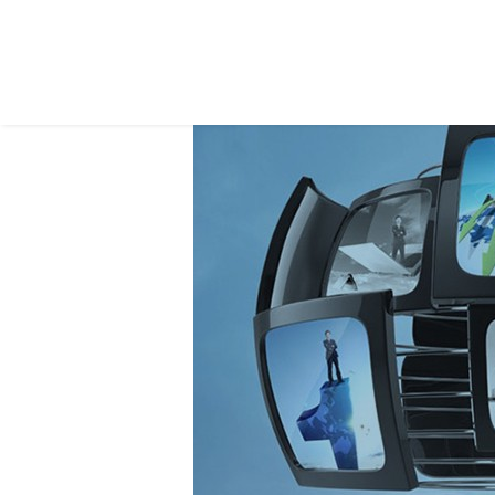
入不足。这种结构问题会影响企业整体效率和创新能力
一过程中，
人力外包
发挥着重要作用。