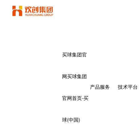
买球集团官网买球集团官网首页-买球(中
国)
买球集团官
网买球集团
人力外包在企业人才结构优化中的
产品服务
技术平台
时间：2026-05-07
官网首页-买
浏览： 140
球(中国)
企业在发展过程中，常常面临人才结构失衡的问题