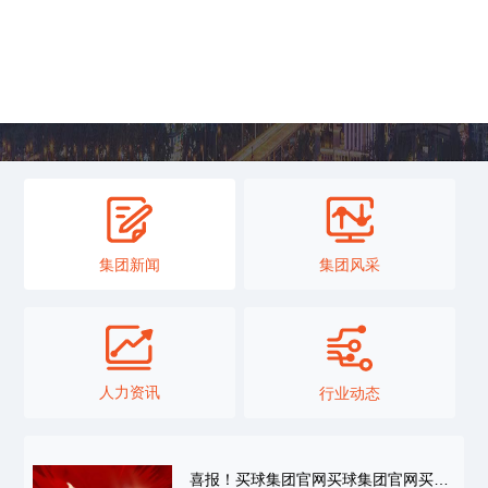
集团新闻
集团风采
人力资讯
行业动态
喜报！买球集团官网买球集团官网买球