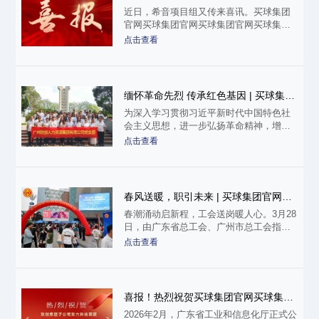
集团官网买球集团官网首页-买球(中
近日，希音项目组又传来喜讯。买球集团
官网买球集团官网买球集团官网买球集团
国)-买球(中国) 集团揽希音外包项目三
官网首页-买球(中国)-买球(中国) 集团凭借
点击查看
大奖项
出色的项目交付与专业的驻场服务，从众
多服务商中脱颖而出，荣获“2025年度优秀
驻场团队”。同时，集团派驻希音项目的驻
场主管林霞照先生荣获“卓越管理奖”，驻场
缅怀革命先烈 传承红色基因 | 买球集团
专员李淑怡女士荣获“问询服务之星”，实现
官网买球集团官网买球集团官网买球集
为深入学习贯彻习近平新时代中国特色社
团队
会主义思想，进一步弘扬革命精神，增强
团官网首页-买球(中国)-买球(中国) 集
党员的党性修养与历史责任感，2026年4月
点击查看
团党支部积极参加主题党
15日上午，“缅怀革命先烈 传承红色基
因”主题党日活动在番禺人民英雄纪念碑前
庄严举行。买球集团官网买球集团官网买
球集团官网买球集团官网首页-买球(中国)-
春风送暖，职引未来 | 买球集团官网买
买球(中国) 集团党支部积极响应号召，组
球集团官网买球集团官网买球集团官网
春潮涌动启新程，工会送岗暖人心。3月28
织党员代表
日，由广东省总工会、广州市总工会指
首页-买球(中国)-买球(中国) 集团“Boss
导，番禺区总工会、番禺区人力资源和社
点击查看
直聘”闪耀番禺工会
会保障局联合主办的“穗工送岗 职等你
来”2026年番禺区工会主席直播招聘活动，
在广州番禺万达广场成功举办。作为扎根
番禺的人力资源服
喜报！热烈祝贺买球集团官网买球集团
官网买球集团官网买球集团官网首页-买
2026年2月，广东省工业和信息化厅正式公