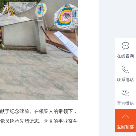
在线咨询
联系电话
官方微信
献于纪念碑前。在领誓人的带领下，
党员继承先烈遗志、为党的事业奋斗
返回顶部