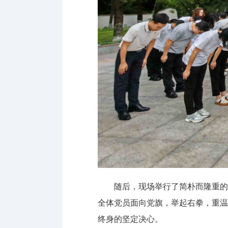
随后，现场举行了简朴而隆重的
全体党员面向党旗，举起右拳，重温
终身的坚定决心。