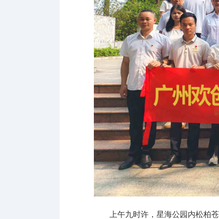
上午九时许，星海公园内松柏苍