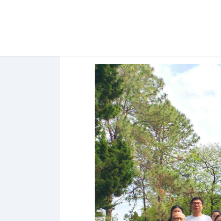
为深入学习贯彻习近平新时代中
午，“缅怀革命先烈 传承红色基因
网首页-买球(中国)-买球(中国)