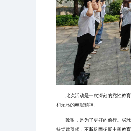
此次活动是一次深刻的党性教育
和无私的奉献精神。
致敬，是为了更好的前行。买球集
持党建引领，不断巩固拓展主题教育