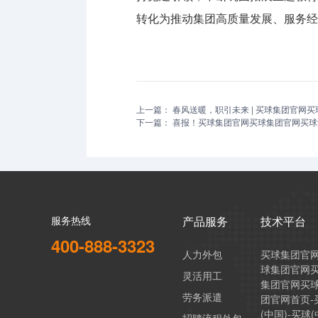
转化为推动集团高质量发展、服务
上一篇：
春风送暖，职引未来 | 买球集团官网买
下一篇：
喜报！买球集团官网买球集团官网买球集
服务热线
产品服务
技术平台
400-888-3323
人力外包
买球集团官
球集团官网
灵活用工
集团官网买
劳务派遣
团官网首页-
(中国)-买球(