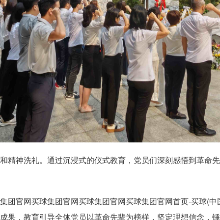
和精神洗礼。通过沉浸式的仪式教育，党员们深刻感悟到革命先
团官网买球集团官网买球集团官网买球集团官网首页-买球(中国)
成果，教育引导全体党员以革命先辈为榜样，坚定理想信念，锤