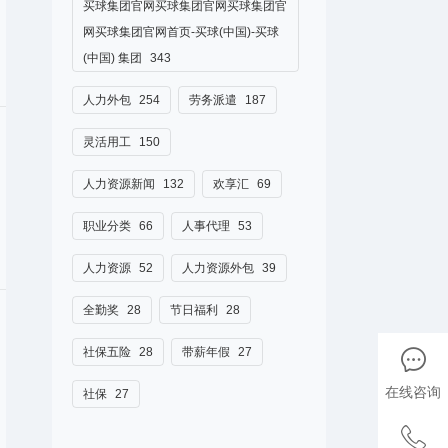
买球集团官网买球集团官网买球集团官
网买球集团官网首页-买球(中国)-买球
(中国) 集团
343
人力外包
254
劳务派遣
187
灵活用工
150
人力资源新闻
132
欢享汇
69
职业分类
66
人事代理
53
人力资源
52
人力资源外包
39
全勤奖
28
节日福利
28
社保五险
28
带薪年假
27
在线咨询
社保
27