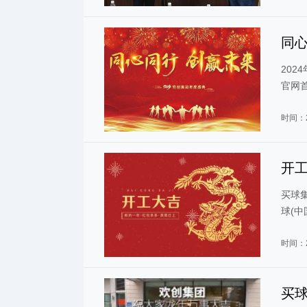
代表
国)-
同心
网买
202
(中
官网首
办。
网首页
时间：2
开工
买球
球(中
时间：2
买