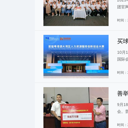
202
集
团官网
主题的
时间：2
买
官网
10
澳
国际
民政
务机
时间：2
善举
买球
9月
国)
会。
球集团
年商
时间：2