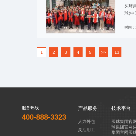
官网
买球
龘
球(
年快
时间：2
1
2
3
4
5
>>
13
服务热线
产品服务
技术平台
400-888-3323
人力外包
买球集团官
球集团官网
灵活用工
集团官网买