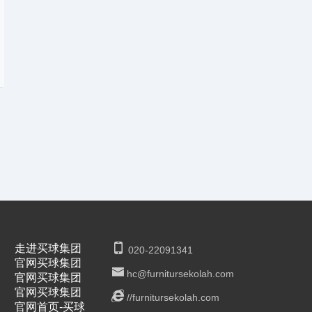
走进买球集团
020-22091341
官网买球集团
hc@furnitursekolah.com
官网买球集团
官网买球集团
//furnitursekolah.com
官网首页-买球