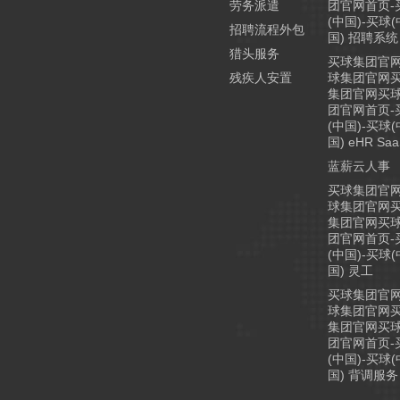
劳务派遣
团官网首页-
(中国)-买球(
招聘流程外包
国) 招聘系统
猎头服务
买球集团官
残疾人安置
球集团官网
集团官网买
团官网首页-
(中国)-买球(
国) eHR Saa
蓝薪云人事
买球集团官
球集团官网
集团官网买
团官网首页-
(中国)-买球(
国) 灵工
买球集团官
球集团官网
集团官网买
团官网首页-
(中国)-买球(
国) 背调服务