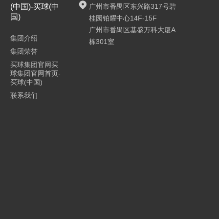
(中国)-买球(中
广州市番禺区东兴路317号碧
国)
桂园铂耀中心14F-15F
广州市番禺区基盛万科大厦A
集团介绍
栋301室
集团荣誉
买球集团官网买
球集团官网首页-
买球(中国)
联系我们