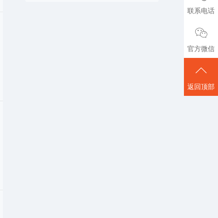
联系电话
官方微信
返回顶部