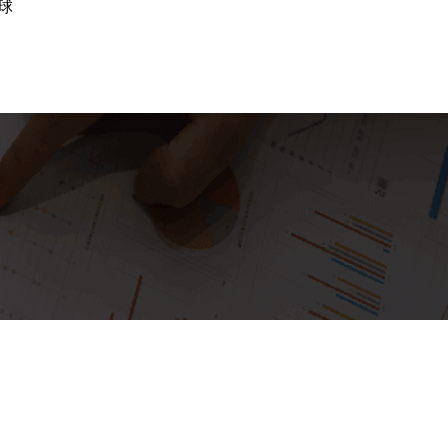
买球
率，增加企业