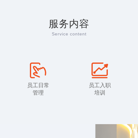
服务内容
Service content
员工日常
员工入职
管理
培训