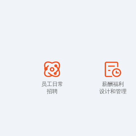
员工日常
薪酬福利
招聘
设计和管理