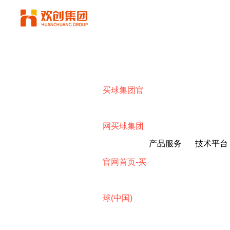
买球集团官网买球集团官网首页-买球
买球集团官
网买球集团
人力外包
产品服务
技术平台
官网首页-买
Human outsourcing
球(中国)
人力外包，全称人力资源外包，是从人才
买球集团官网买球集团官网买球集团官网首页