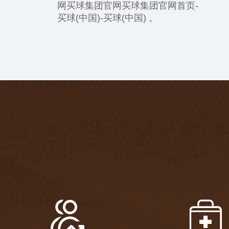
网买球集团官网买球集团官网首页-
买球(中国)-买球(中国) 。