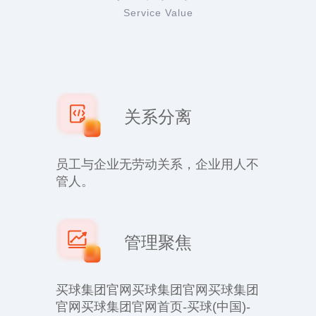
Service Value
关系分离
员工与企业无劳动关系，企业用人不
管人。
管理聚焦
买球集团官网买球集团官网买球集团
官网买球集团官网首页-买球(中国)-