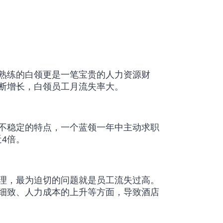
熟练的白领更是一笔宝贵的人力资源财
断增长，白领员工月流失率大。
不稳定的特点，一个蓝领一年中主动求职
近4倍。
理，最为迫切的问题就是员工流失过高。
细致、人力成本的上升等方面，导致酒店