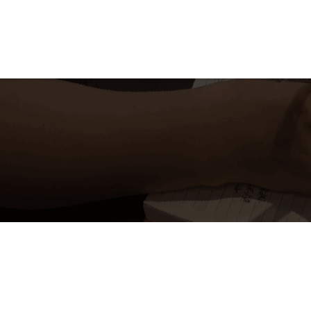
源解决方案，根据企业需求或问题进行调
灵活性和敏捷性，实现降本增效。